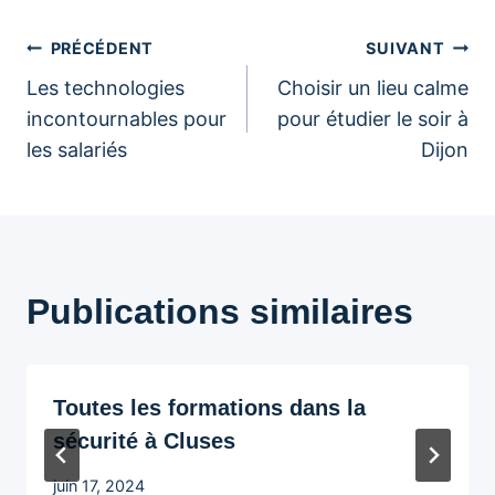
Navigation
PRÉCÉDENT
SUIVANT
Les technologies
Choisir un lieu calme
de
incontournables pour
pour étudier le soir à
les salariés
Dijon
l’article
Publications similaires
Toutes les formations dans la
sécurité à Cluses
juin 17, 2024