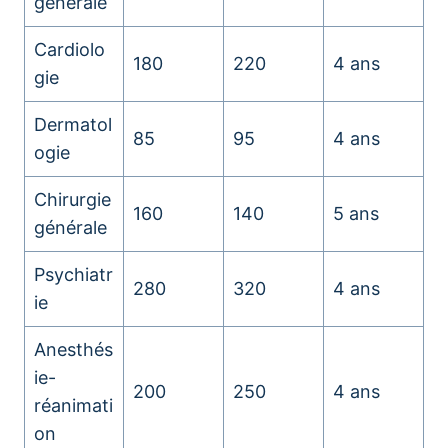
générale
Cardiolo
180
220
4 ans
gie
Dermatol
85
95
4 ans
ogie
Chirurgie
160
140
5 ans
générale
Psychiatr
280
320
4 ans
ie
Anesthés
ie-
200
250
4 ans
réanimati
on