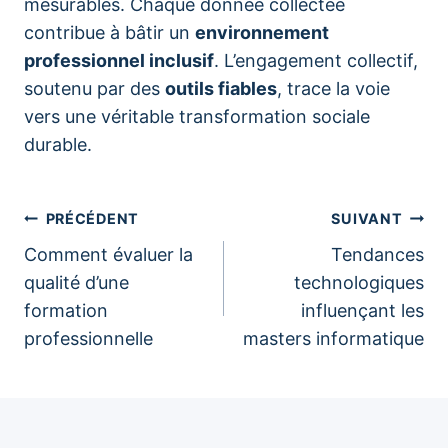
mesurables. Chaque donnée collectée
contribue à bâtir un
environnement
professionnel inclusif
. L’engagement collectif,
soutenu par des
outils fiables
, trace la voie
vers une véritable transformation sociale
durable.
Navigation
PRÉCÉDENT
SUIVANT
Comment évaluer la
Tendances
de
qualité d’une
technologiques
formation
influençant les
l’article
professionnelle
masters informatique